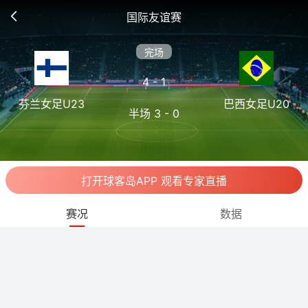
国际友谊赛
完场
4 - 1
芬兰女足U23
巴西女足U20
半场 3 - 0
打开球客岛APP 观看专家直播
赛况
数据