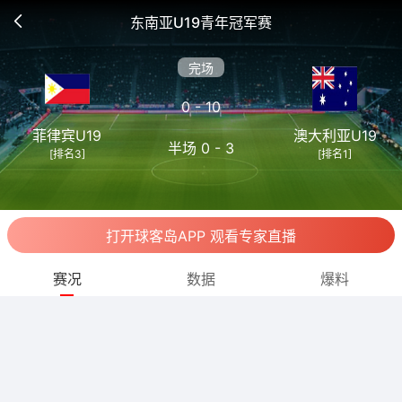
东南亚U19青年冠军赛
完场
0 - 10
菲律宾U19
澳大利亚U19
半场 0 - 3
[排名3]
[排名1]
打开球客岛APP 观看专家直播
赛况
数据
爆料