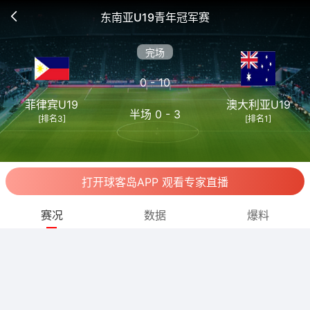
东南亚U19青年冠军赛
完场
0 - 10
菲律宾U19
澳大利亚U19
半场 0 - 3
[排名3]
[排名1]
打开球客岛APP 观看专家直播
赛况
数据
爆料