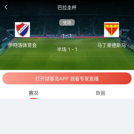
巴拉圭杯
完场
1 - 1
伊特洛体育会
马丁莱德斯马
半场 1 - 1
打开球客岛APP 观看专家直播
赛况
数据