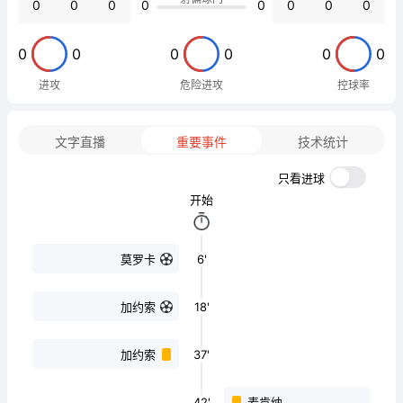
0
0
0
0
0
0
0
0
0
0
0
0
0
0
进攻
危险进攻
控球率
文字直播
重要事件
技术统计
只看进球
开始
6'
莫罗卡
18'
加约索
37'
加约索
42'
麦肯纳