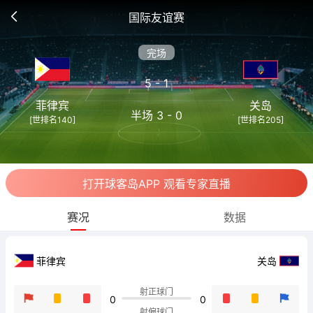
国际友谊赛
完场
5 - 1
菲律宾
关岛
半场 3 - 0
[世排名140]
[世排名205]
打开球客岛APP 观看专家直播
赛况
数据
菲律宾
关岛
射正球门
0
0
射偏球门