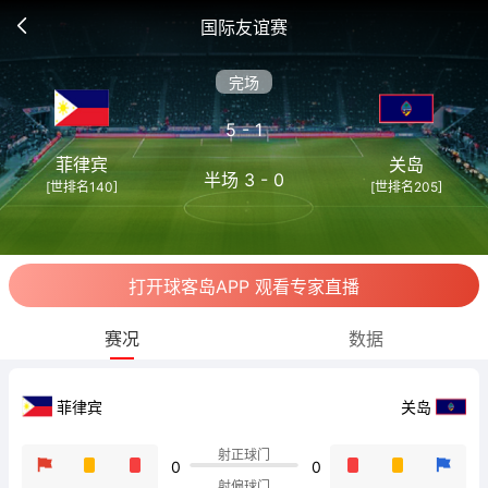
国际友谊赛
完场
5 - 1
菲律宾
关岛
半场 3 - 0
[世排名140]
[世排名205]
打开球客岛APP 观看专家直播
赛况
数据
菲律宾
关岛
射正球门
0
0
射偏球门