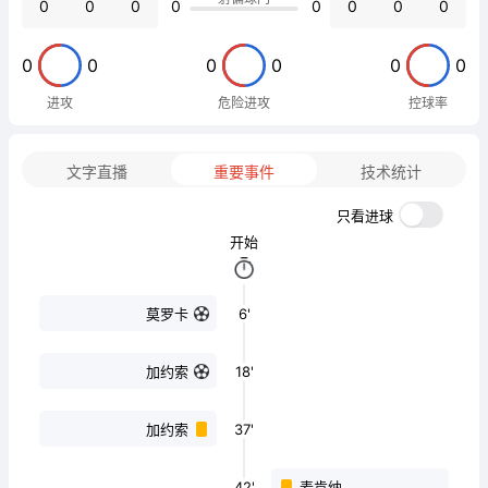
0
0
0
0
0
0
0
0
0
0
0
0
0
0
进攻
危险进攻
控球率
文字直播
重要事件
技术统计
只看进球
开始
6'
莫罗卡
18'
加约索
37'
加约索
42'
麦肯纳