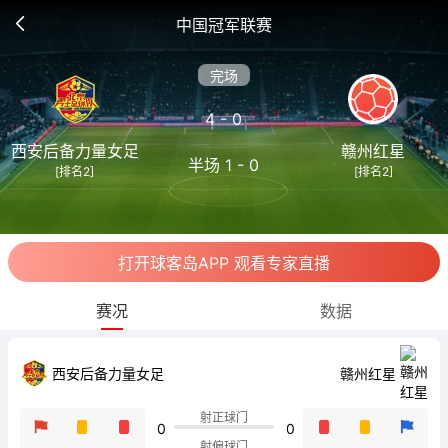
中国冠军联赛
完场
4 - 0
西安后备力量女足
赣州红星
半场 1 - 0
[排名2]
[排名2]
打开球客岛APP 观看专家直播
赛况
数据
西安后备力量女足
赣州红星
射正球门
0
0
射偏球门