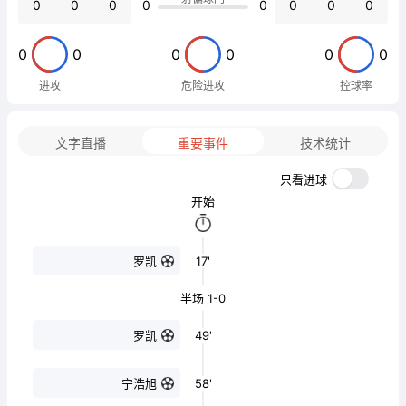
0
0
0
0
0
0
0
0
0
0
0
0
0
0
进攻
危险进攻
控球率
文字直播
重要事件
技术统计
只看进球
开始
17'
罗凯
半场 1-0
49'
罗凯
58'
宁浩旭