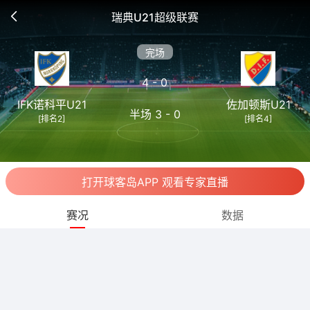
瑞典U21超级联赛
完场
4 - 0
IFK诺科平U21
佐加顿斯U21
半场 3 - 0
[排名2]
[排名4]
打开球客岛APP 观看专家直播
赛况
数据