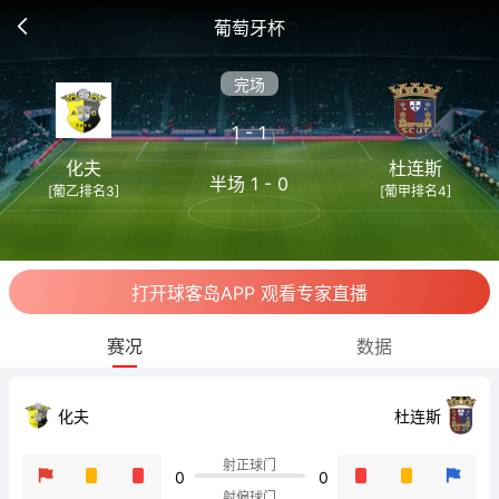
葡萄牙杯
完场
1 - 1
化夫
杜连斯
半场 1 - 0
[葡乙排名3]
[葡甲排名4]
打开球客岛APP 观看专家直播
赛况
数据
化夫
杜连斯
射正球门
0
0
射偏球门