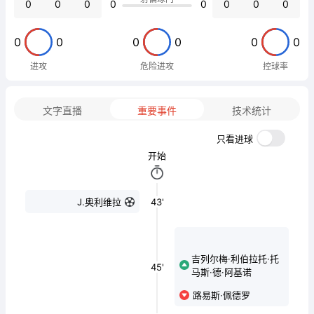
0
0
0
0
0
0
0
0
0
0
0
0
0
0
进攻
危险进攻
控球率
文字直播
重要事件
技术统计
只看进球
开始
43'
J.奥利维拉
吉列尔梅·利伯拉托·托
45'
马斯·德·阿基诺
路易斯·佩德罗