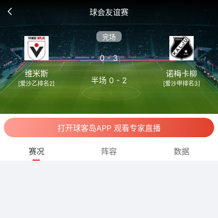
球会友谊赛
完场
0 - 3
维米斯
诺梅卡柳
半场 0 - 2
[爱沙乙排名2]
[爱沙甲排名3]
打开球客岛APP 观看专家直播
赛况
阵容
数据