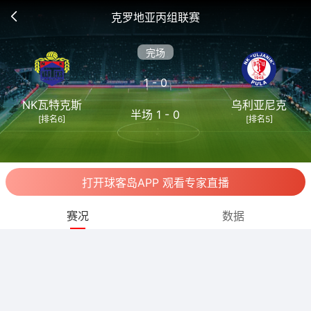
克罗地亚丙组联赛
完场
1 - 0
NK瓦特克斯
乌利亚尼克
半场 1 - 0
[排名6]
[排名5]
打开球客岛APP 观看专家直播
赛况
数据