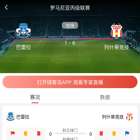
罗马尼亚丙级联赛
完场
1 - 6
巴雷拉
列什蒂竞技
打开球客岛APP 观看专家直播
赛况
数据
巴雷拉
列什蒂竞技
射正球门
0
0
射偏球门