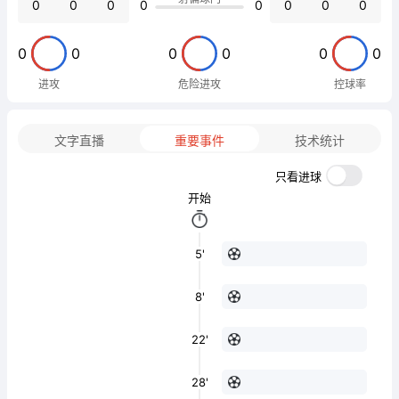
0
0
0
0
0
0
0
0
0
0
0
0
0
0
进攻
危险进攻
控球率
文字直播
重要事件
技术统计
只看进球
开始
5'
8'
22'
28'