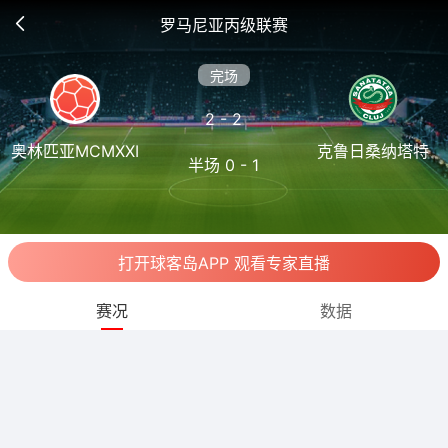
罗马尼亚丙级联赛
完场
2 - 2
奥林匹亚MCMXXI
克鲁日桑纳塔特
半场 0 - 1
打开球客岛APP 观看专家直播
赛况
数据