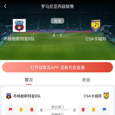
罗马尼亚丙级联赛
完场
4 - 0
布格勒斯特星B队
CSA卡城邦
打开球客岛APP 观看专家直播
赛况
数据
布格勒斯特星B队
CSA卡城邦
射正球门
0
0
射偏球门