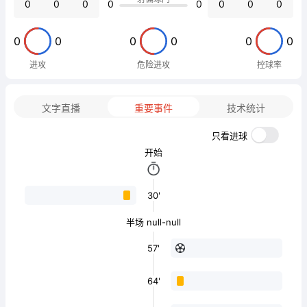
0
0
0
0
0
0
0
0
0
0
0
0
0
0
进攻
危险进攻
控球率
文字直播
重要事件
技术统计
只看进球
开始
30'
半场 null-null
57'
64'