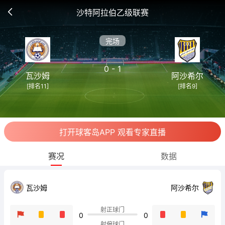
沙特阿拉伯乙级联赛
完场
0 - 1
瓦沙姆
阿沙希尔
[排名11]
[排名9]
打开球客岛APP 观看专家直播
赛况
数据
瓦沙姆
阿沙希尔
射正球门
0
0
射偏球门