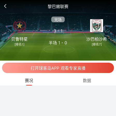
黎巴嫩联赛
完场
3 - 1
贝鲁特星
沙巴柏沙希
半场 1 - 0
[排名1]
[排名7]
打开球客岛APP 观看专家直播
赛况
数据