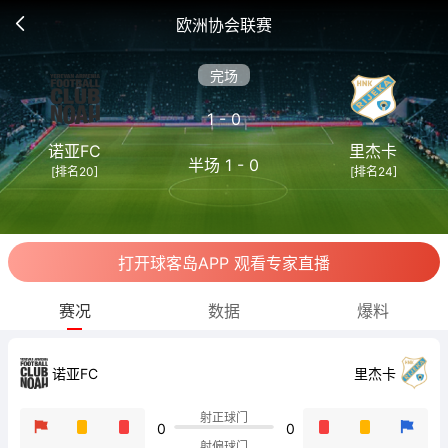
欧洲协会联赛
完场
1 - 0
诺亚FC
里杰卡
半场 1 - 0
[排名20]
[排名24]
打开球客岛APP 观看专家直播
赛况
数据
爆料
诺亚FC
里杰卡
射正球门
0
0
射偏球门