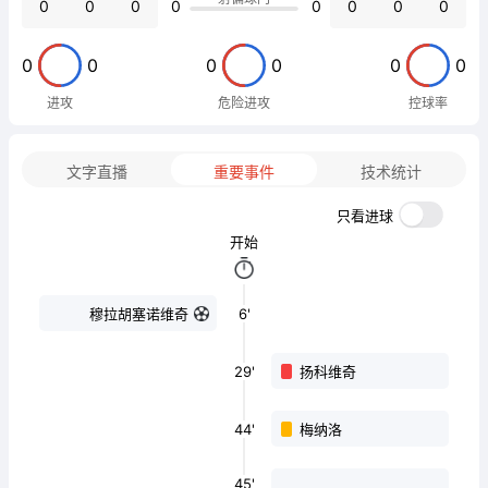
0
0
0
0
0
0
0
0
0
0
0
0
0
0
进攻
危险进攻
控球率
文字直播
重要事件
技术统计
只看进球
开始
6'
穆拉胡塞诺维奇
29'
扬科维奇
44'
梅纳洛
45'