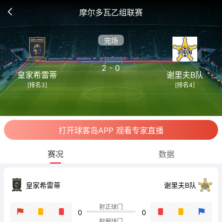
摩尔多瓦乙组联赛
完场
2 - 0
皇家希雷蒂
谢里夫B队
[排名3]
[排名4]
打开球客岛APP 观看专家直播
赛况
数据
皇家希雷蒂
谢里夫B队
射正球门
0
0
射偏球门