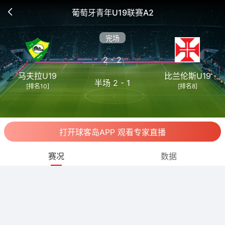
葡萄牙青年U19联赛A2
完场
2 - 2
马夫拉U19
比兰伦斯U19
半场 2 - 1
[排名10]
[排名8]
打开球客岛APP 观看专家直播
赛况
数据