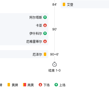
84'
艾登
阿尔塔斯
卡亚
90'
伊什科尔
厄格雷蒂尔
90+6'
厄泽尔
结束 1-0
牌
黄牌
两黄
下场
上场