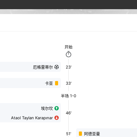
开始
23'
厄格雷蒂尔
33'
卡亚
半场 1-0
埃尔坎
46'
Ataol Taylan Karapınar
51'
阿德亚曼