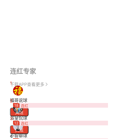
连红专家
1
下载APP查看更多
福哥说球
2
18
连红
关注
浴皇侃球
3
12
连红
关注
小智聊球
4