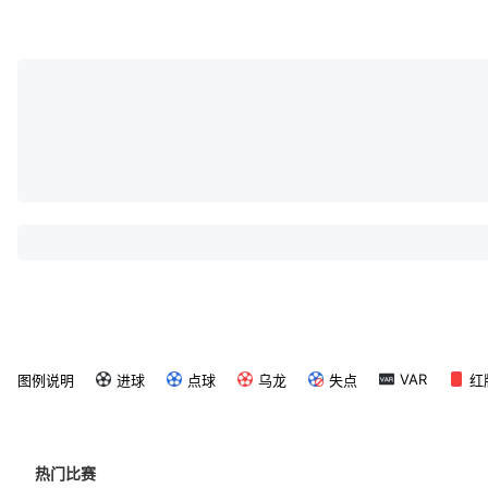
VAR
图例说明
进球
点球
乌龙
失点
红
热门比赛