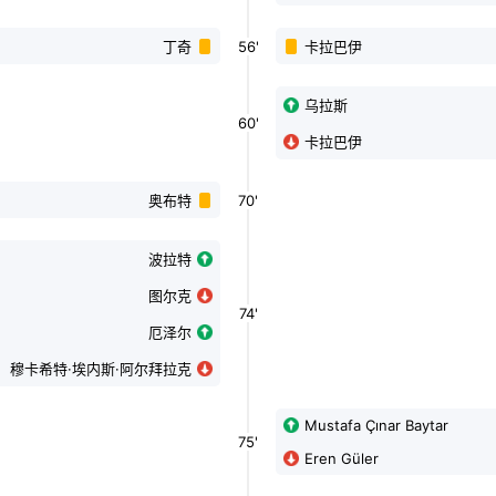
56'
丁奇
卡拉巴伊
乌拉斯
60'
卡拉巴伊
70'
奥布特
波拉特
图尔克
74'
厄泽尔
穆卡希特·埃内斯·阿尔拜拉克
Mustafa Çınar Baytar
75'
Eren Güler