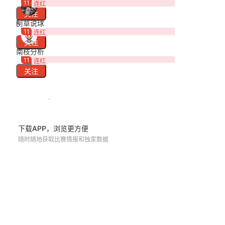
11
连红
关注
阿章说球
5
11
连红
关注
南枝分析
11
连红
关注
下载APP，浏览更方便
随时随地获取比赛情报和独家数据