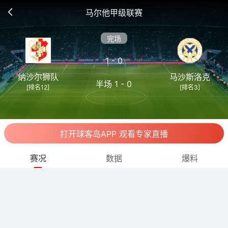
马尔他甲级联赛
完场
1 - 0
纳沙尔狮队
马沙斯洛克
半场 1 - 0
[排名12]
[排名3]
打开球客岛APP 观看专家直播
赛况
数据
爆料