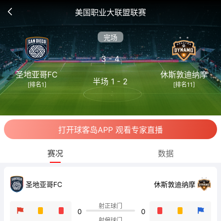
美国职业大联盟联赛
完场
3 - 4
圣地亚哥FC
休斯敦迪纳摩
半场 1 - 2
[排名1]
[排名11]
打开球客岛APP 观看专家直播
赛况
数据
圣地亚哥FC
休斯敦迪纳摩
射正球门
0
0
射偏球门