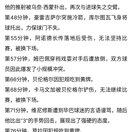
他的推射被乌奈·西蒙扑出，再次与进球失之交臂。
第48分钟，豪雷吉萨尔突施冷箭，库尔图瓦飞身将
球托出，力保球门不失。
第55分钟，阿诺德长传落地后受伤，无法坚持比
赛，被换下场。
第57分钟，姆巴佩穿裆戏耍对手后遭放倒，双方球
员因此爆发了小规模冲突。
第66分钟，贝伦格尔因犯规吃到黄牌。
第68分钟，卡马文加被贝伦格尔铲伤，无法继续比
赛，被换下场。
第71分钟，维尼修斯遭到毕巴球迷的言语谩骂，随后
他比出“3”的手势回击，展现出了强硬的态度。
第76分钟，莫拉因犯规吃到黄牌。