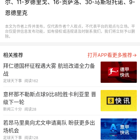
尔、11-罗德里戈、16-贡萨洛、30-马斯坦托诺、9-
恩德里克
本文为作者上传并发布，仅代表作者个人观点，不代表平台的观点与立场。平
台仅提供信息发布功能，如有侵权或违规请及时联系我们，我们将立刻予以删
除。
相关推荐
打开APP看更多推荐→
拜仁德国杯征程遇大雾 航班改道全力备
战
足球天下事
阅读162
意杯那不勒斯点球9比8险胜卡利亚里 晋
级下一轮
新闻三十分
阅读28
若昂马里奥向尤文申请离队 盼获更多出
场机会
足球天下事
阅读128