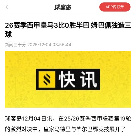
APP内打开
26赛季西甲皇马3比0胜毕巴 姆巴佩独造三
球
新闻三十分 2025-12-04 03:55:44
球客岛12月04日讯，在25/26赛季西甲联赛第19轮
的激烈对决中，皇家马德里与毕尔巴鄂竞技展开了一