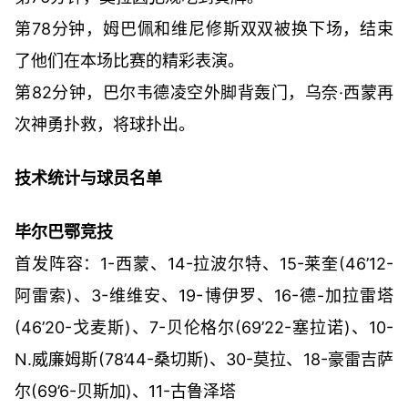
第78分钟，姆巴佩和维尼修斯双双被换下场，结束
了他们在本场比赛的精彩表演。
第82分钟，巴尔韦德凌空外脚背轰门，乌奈·西蒙再
次神勇扑救，将球扑出。
技术统计与球员名单
毕尔巴鄂竞技
首发阵容：1-西蒙、14-拉波尔特、15-莱奎(46’12-
阿雷索)、3-维维安、19-博伊罗、16-德-加拉雷塔
(46’20-戈麦斯)、7-贝伦格尔(69’22-塞拉诺)、10-
N.威廉姆斯(78’44-桑切斯)、30-莫拉、18-豪雷吉萨
尔(69’6-贝斯加)、11-古鲁泽塔