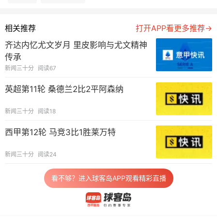
相关推荐
打开APP看更多推荐→
齐达内忆尤文岁月 里皮影响与尤文精神
传承
新闻三十分
阅读67
英超第11轮 桑德兰2比2平阿森纳
新闻三十分
阅读18
西甲第12轮 马竞3比1胜莱万特
新闻三十分
阅读24
看不够？进入球客岛APP观看精彩直播