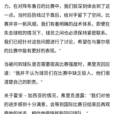
力。在对阵布鲁日的比赛中，我们就深刻体会到了这
一点。当时后防线过于靠后，给对手留下了空间，比
赛并非一帆风顺。我们有着明确的战术体系，即便在
失去球权的情况下，球员之间也必须保持紧密联系。
我们已经针对这些问题进行了讨论，希望在与塞尔塔
的比赛中能有更好的表现。”
当被问到球队是否需要提高比赛强度时，弗里克回应
道：“我并不认为球员们在比赛中缺乏投入，他们很
清楚自己的职责。”
关于霍安 - 加西亚的情况，弗里克透露：“我们对他
的进步感到十分满意，会等到国际比赛日结束后再观
察他的状态，相信他很快就能回归球队。”