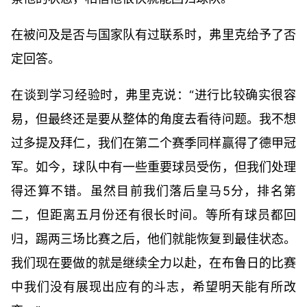
在被问及是否与国家队有过联系时，弗里克给予了否
定回答。
在谈到学习经验时，弗里克说：“进行比较确实很容
易，但最终还是要从整体的角度去看待问题。我不想
过多提及拜仁，我们在第二个赛季同样赢得了德甲冠
军。如今，球队中有一些重要球员受伤，但我们处理
得还算不错。虽然目前我们落后皇马5分，排名第
二，但距离五月份还有很长时间。等所有球员都回
归，踢两三场比赛之后，他们就能恢复到最佳状态。
我们现在要做的就是继续全力以赴，在布鲁日的比赛
中我们没有展现出应有的斗志，希望明天能有所改