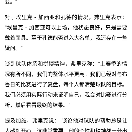
变。”
对于埃里克 - 加西亚和孔德的情况，弗里克表示：
“埃里克 - 加西亚可以上场，他状态良好，只是需要
戴着面具。至于孔德能否进入大名单，我还存在一些
疑问。”
谈到球队体系和拼搏精神，弗里克称：“上赛季的情
况有所不同，我们的整体水平更高。我们已经对与布
鲁日的比赛进行了复盘，每个人都清楚球队的目标。
我们必须用实际行动来证明自己，我会对比赛进行分
析，然后看看最终的结果。”
提及加维，弗里克说：“谈论他对球队的帮助总是让
人感到开心，这非常重要。他的个性和精神都十分出