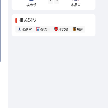
埃弗顿
水晶宫
相关球队
水晶宫
桑德兰
埃弗顿
热刺
入
冲
援