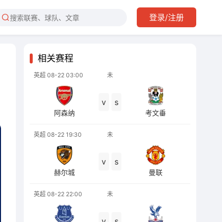
登录/注册
相关赛程
英超
08-22 03:00
未
v
s
阿森纳
考文垂
英超
08-22 19:30
未
v
s
赫尔城
曼联
英超
08-22 22:00
未
v
s