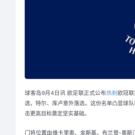
球客岛9月4日讯 欧足联正式公布
热刺
欧冠联
选，特尔、库卢意外落选。这份名单凸显球队
击更高目标奠定坚实基础。
门将位置由维卡里奥、金斯基、布兰登-奥斯