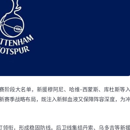
赛阶段大名单，新援穆阿尼、哈维-西蒙斯、库杜斯等
新赛季战略布局，既注入新鲜血液又保障阵容深度，为
汀领衔，形成稳固防线。后卫线集结丹索、乌多吉等新