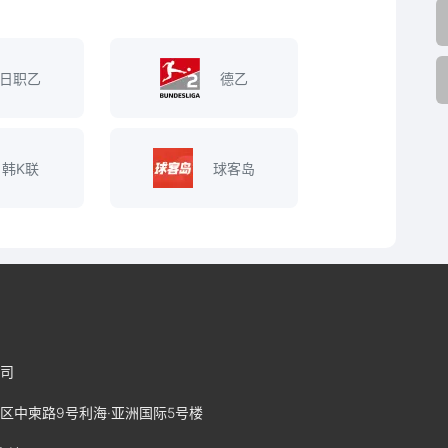
日职乙
德乙
韩K联
球客岛
司
区中柬路9号利海·亚洲国际5号楼