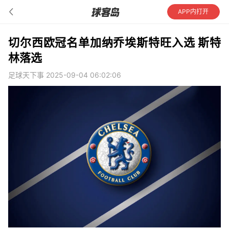
APP内打开
切尔西欧冠名单加纳乔埃斯特旺入选 斯特
林落选
足球天下事 2025-09-04 06:02:06