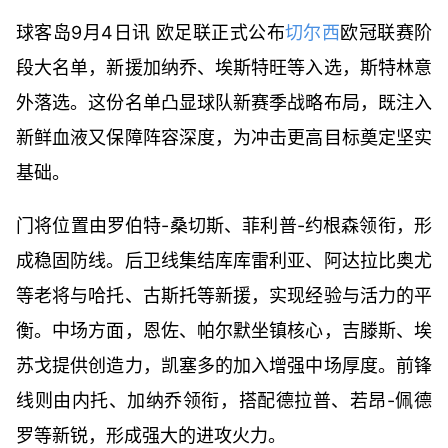
球客岛9月4日讯 欧足联正式公布
切尔西
欧冠联赛阶
段大名单，新援加纳乔、埃斯特旺等入选，斯特林意
外落选。这份名单凸显球队新赛季战略布局，既注入
新鲜血液又保障阵容深度，为冲击更高目标奠定坚实
基础。
门将位置由罗伯特-桑切斯、菲利普-约根森领衔，形
成稳固防线。后卫线集结库库雷利亚、阿达拉比奥尤
等老将与哈托、古斯托等新援，实现经验与活力的平
衡。中场方面，恩佐、帕尔默坐镇核心，吉滕斯、埃
苏戈提供创造力，凯塞多的加入增强中场厚度。前锋
线则由内托、加纳乔领衔，搭配德拉普、若昂-佩德
罗等新锐，形成强大的进攻火力。