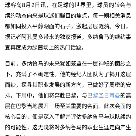
球客岛8月2日讯，在足球的世界里，球员的转会与
续约动态向来是球迷们瞩目的焦点，每一则相关消息
都如同投入平静湖面的石子，激起层层涟漪。今日，
据记者阿孔曼多带来的独家报道，多纳鲁马的续约事
宜再度成为绿茵场上的热门话题。
目前，多纳鲁马的未来犹如笼罩在一层神秘的面纱之
下，充满了不确定性。他的经纪人团队为了揭开这层
面纱，探寻其职业发展的新方向，已做好了周密的安
排。下周中，他们将奔赴巴黎，与
巴黎圣日耳曼
的高
层在巴黎当地展开一场至关重要的会面。此次会面的
核心目的，便是深入了解并评估多纳鲁马与球队续约
的可能性，这无疑将对多纳鲁马的职业生涯走向产生