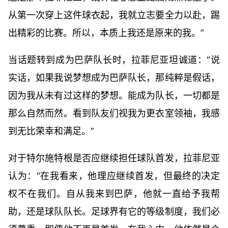
从第一次穿上这件球衣起，我就立志要全力以赴，踢
出精彩的比赛。所以，本质上我还是原来的我。”
当话题转到成为巴萨队长时，拉菲尼亚坦诚道：“说
实话，如果我说梦想成为巴萨队长，那纯粹是假话，
因为我从未有过这样的梦想。能成为队长，一切都是
那么自然而然。看到队友们视我为更衣室领袖，我感
到无比荣幸和满足。”
对于特尔施特根是否应继续担任球队首发，拉菲尼亚
认为：“在我看来，他理应继续首发，但最终的决定
权不在我们。自从我来到巴萨，他就一直给予我帮
助，还是球队队长。足球界有它的等级制度，我们必