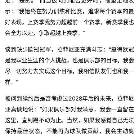
定：“是的。”而当被问到能否更好时，他坚定地表
示：“我始终在努力训练和比赛，追求每个赛季的最
好表现。上赛季我努力超越前一个赛季，新赛季我也
会全力以赴，争取超越上赛季。”
谈到缺少欧冠冠军，拉菲尼亚充满斗志：“赢得欧冠
是我职业生涯的个人挑战，也是俱乐部的目标。我会
尽一切努力去实现这个目标，我相信队友们也和我一
样。”
被问到续约后是否考虑过2028年后的未来，拉菲尼
亚真诚地说：“如果俱乐部对我满意，我会一直留在
这里，直到踢不动为止。当然，如果我感觉自己无法
保持最佳状态，不能再为球队做贡献，我会主动离