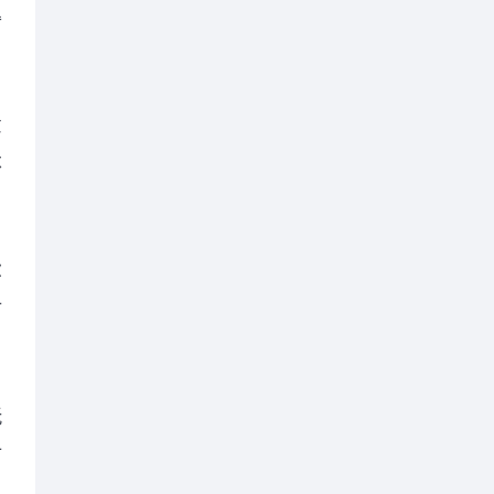
得
意
本
尔
射
玩
射