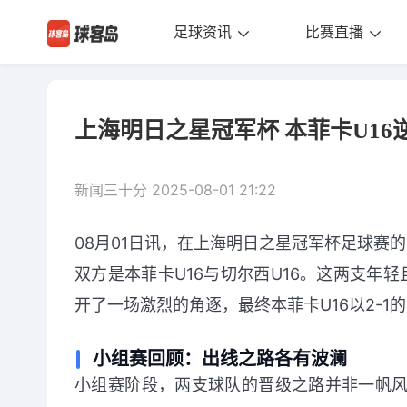
足球资讯
比赛直播
上海明日之星冠军杯 本菲卡U16
新闻三十分 2025-08-01 21:22
08月01日讯，在上海明日之星冠军杯足球赛
双方是本菲卡U16与切尔西U16。这两支年
开了一场激烈的角逐，最终本菲卡U16以2-1
小组赛回顾：出线之路各有波澜
小组赛阶段，两支球队的晋级之路并非一帆风顺