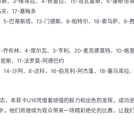
德斯、3-维埃拉、4-费雷拉、15-塔瓦雷斯、6-康斯坦
洛夫、17-塞梅多
、5-巴蒂斯塔、13-门德斯、8-帕特尔、18-索乌萨、9-
-乔布林、4-席尔瓦、3-亨利、20-麦克德莫特、10-格
史密斯、11-法罗莫-阿德巴约
、14-沙阿、8-达科、16-伯克利-阿杰蓬、18-塞马库拉
志，本菲卡U16凭借着顽强的毅力和出色的发挥，成功
赛中，他们将继续为观众带来一场精彩绝伦的比赛，让我