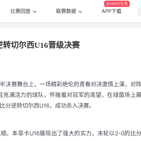
送588大礼包
比赛回放
联赛数据
APP下载
逆转切尔西U16晋级决赛
的半决赛舞台上，一场精彩绝伦的青春对决激情上演，对
轻且充满活力的球队，怀揣着对冠军的渴望，在绿茵场上
的比分逆转切尔西U16，成功杀入决赛。
。本菲卡U16展现出了强大的实力，末轮以2-0的比