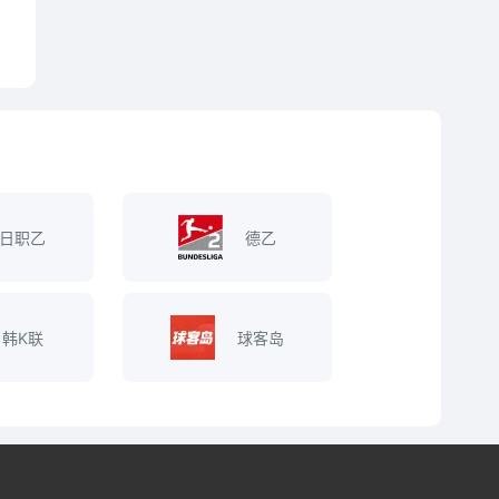
日职乙
德乙
韩K联
球客岛