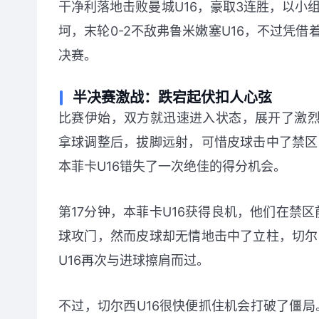
干净利落地击败曼城U16，豪取3连胜，以小
坷，末轮0-2不敌弗鲁米嫩塞U16，不过凭
决赛。
半决赛激战：跌宕起伏扣人心弦
比赛伊始，双方就迅速进入状态，展开了激烈
拿球调整后，拔脚远射，可惜皮球击中了禁区
本菲卡U16错失了一次绝佳的得分机会。
第17分钟，本菲卡U16获得良机，他们在禁
球攻门，然而皮球却无情地击中了立柱，切尔
U16再次与进球擦肩而过。
不过，切尔西U16很快便抓住机会打破了僵局