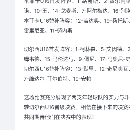
本菲卡U16首发阵容：1-路易斯、2-费尔南
诺、10-王、14-戈麦斯、7-阿尔梅达、16-别
本菲卡U16替补阵容：12-盖达奥、19-桑托斯
雷里尼亚、11-努内斯
切尔西U16首发阵容：1-柯林森、5-艾因德、2
姆韦德、15-马伦达马、9-佩尼、17-马奥尼-
切尔西U16替补阵容：13-默里、12-奇尼奥瓦
7-维达尔-菲尔伯特、19-安帕
这场比赛充分展现了两支年轻球队的实力与斗
转切尔西U16晋级决赛。相信在接下来的决
共同期待他们在决赛中的表现！