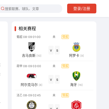
登录/注册
相关赛程
葡超
08-09 01:00
未
情报
v
s
吉马良斯
阿罗卡
[10]
[9]
阵
荷甲
08-09 03:00
未
情报
展
v
s
阿尔克马尔
海牙
[8]
[16]
法乙
08-09 02:45
未
情报
分
v
s