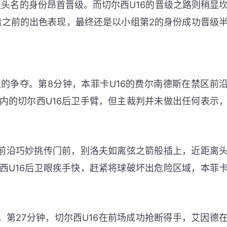
组头名的身份昂首晋级。而切尔西U16的晋级之路则稍显
借着之前的出色表现，最终还是以小组第2的身份成功晋级
的争夺。第8分钟，本菲卡U16的费尔南德斯在禁区前
内的切尔西U16后卫手臂，但主裁判并未做出任何表示
区前沿巧妙挑传门前，别洛夫如离弦之箭般插上，近距离
西U16后卫眼疾手快，赶紧将球破坏出危险区域，本菲
。第27分钟，切尔西U16在前场成功抢断得手，艾因德