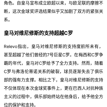
角色。自皇马宣布成立欧超以来，与欧足联的摩擦不
断，这次金球奖评选结果似乎又加剧了双方的紧张关
系。
皇马对维尼修斯的支持超越C罗
Relevo指出，皇马对维尼修斯的支持度前所未有，
甚至超越了他们曾经的7号巨星C罗。在梅西和C罗争
霸的年代，皇马对C罗给予了全力支持。然而，随着
C罗与弗洛伦蒂诺关系的破裂，球员逐渐失去了俱乐
部的强有力支撑。相比之下，皇马对维尼修斯的支持
不仅体现在本次金球奖事件上，更在巴西人对抗种族
主义的过程中，俱乐部始终站在他身后，给予他全方
位的保护和支持。