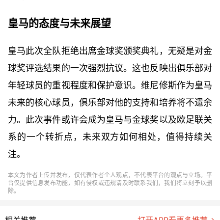
皇马的态度与未来展望
皇马此次全队拒绝出席金球奖颁奖典礼，无疑是对金
球奖评选结果的一次强烈抗议。这也反映出俱乐部对
年轻球员的重视程度和保护意识。维尼修斯作为皇马
未来的核心球员，俱乐部对他的支持和培养将不遗余
力。此次事件或许会成为皇马与金球奖以及欧足联关
系的一个转折点，未来双方如何相处，值得持续关
注。
本文为作者上传并发布，仅代表作者个人观点，不代表平台的观点与立场。平
台仅提供信息发布功能，如有侵权或违规请及时联系我们，我们将立刻予以删
除。
相关推荐
打开APP看更多推荐→