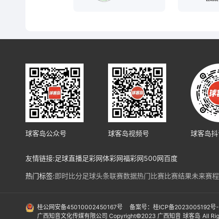
球客岛公众号
球客岛视频号
球客岛抖
友情链接:
足球直播
足彩网
体彩网
福彩网
500网
百度
热门标签:
即时比分
足球头条
联赛数据
热门比赛
比赛结果
未来赛程
热门球队:
皇马
马竞
巴塞罗纳
利物浦
阿森纳
曼城
拜仁
勒沃库森
法兰
国际赛事:
亚洲预选赛
欧洲预选赛
南美预选赛
北美预选赛
欧冠
欧协
桂公网安备45010002450167号
备案号：桂ICP备2023005192号
广西知音文化传媒有限公司 Copyright©2023 广西知音
球客岛
All R