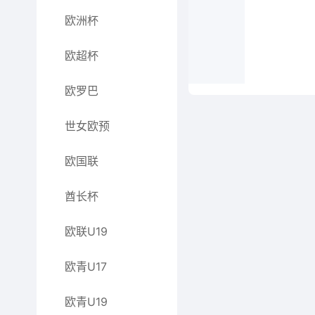
欧洲杯
欧超杯
欧罗巴
世女欧预
欧国联
酋长杯
欧联U19
欧青U17
欧青U19