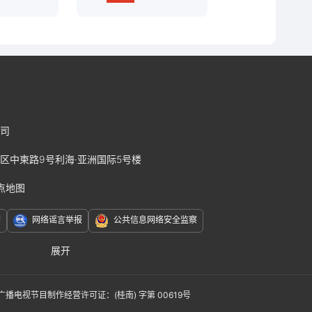
司
区中柬路9号利海·亚洲国际5号楼
点地图
警
网络谣言举报
公共信息网络安全监察
展开
赛J2
广播电视节目制作经营许可证：(桂南) 字第 00619号