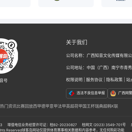
关于我们
公司名称：
广西知音文化传媒有限公
公司地址：
中国（广西）南宁市青秀
权限说明
|
服务协议
|
隐私政策
|
站
音号
违法不良信息举报
广西网
热门资讯
比赛回放
西甲
德甲
意甲
法甲
英超
荷甲
国王杯
瑞典超
韩K联
克福
那不勒斯
国际米兰
尤文图斯
巴黎
切尔西
阿贾克斯
AC米兰
莱比锡
联
亚冠
亚洲杯
美洲杯
美职联
墨西哥联赛
非洲杯
日本职业联赛J1
日本职业联
-3
增值电信业务经营许可证：桂B2-20230827
桂网文 (2023) 3549-701号
ights Reserved
球客岛网站仅提供体育赛事相关数据和内容参考，无任何购彩功能