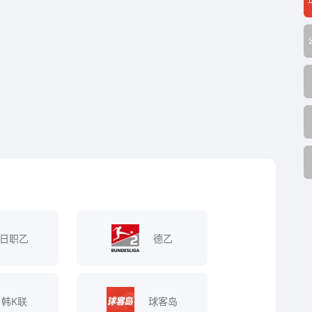
日职乙
德乙
韩K联
球客岛