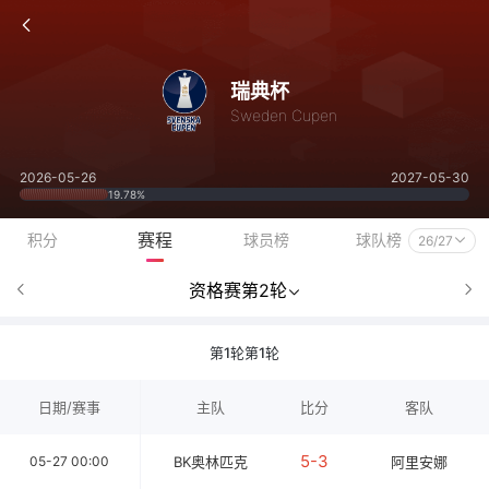
瑞典杯
Sweden Cupen
2026-05-26
2027-05-30
19.78%
赛程
积分
球员榜
球队榜
26/27
资格赛第2轮
第1轮第1轮
日期/赛事
主队
比分
客队
5-3
05-27 00:00
BK奥林匹克
阿里安娜