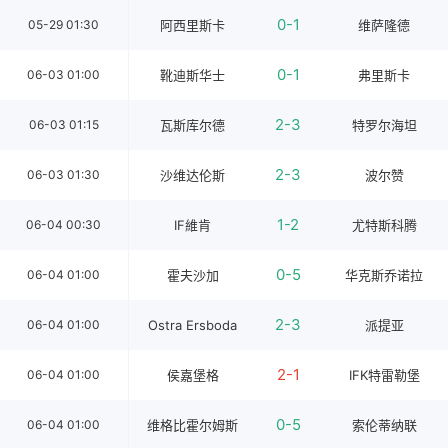
0-1
05-29 01:30
阿西里斯卡
维萨隆德
0-1
06-03 01:00
靴迪斯华士
弗里斯卡
2-3
06-03 01:15
瓦斯库尔德
特罗尔海坦
2-3
06-03 01:30
沙维达伦斯
波尔赞
1-2
06-04 00:30
IF維肯
尤特斯科腾
0-5
06-04 01:00
霍夫沙加
华克斯乔诺拉
2-3
06-04 01:00
Ostra Ersboda
派提亚
2-1
06-04 01:00
侯嘉堡格
IFK特雷勒堡
0-5
06-04 01:00
维格比霍尔姆斯
索伦蒂纳联