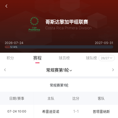
哥斯达黎加甲组联赛
Costa Rica Primera Division
2026-07-24
2027-05-31
5.14%
赛程
积分
球员榜
球队榜
26/27
常规赛第1轮
常规赛第1轮
日期/赛事
主队
比分
客队
1-1
07-24 10:00
希雷迪亚诺
普塔雷纳斯