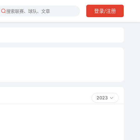
登录/注册
2023