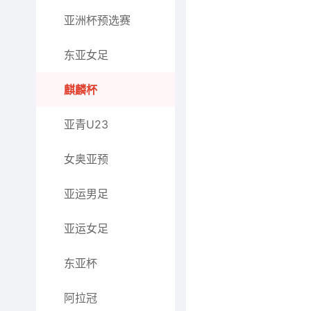
亚洲杯预选赛
东亚女足
麒麟杯
亚青U23
女奥亚预
亚运男足
亚运女足
东亚杯
阿拉冠