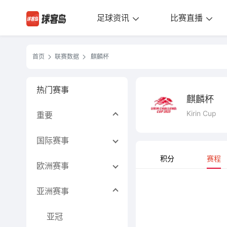
足球资讯
比赛直播
首页
联赛数据
麒麟杯
热门赛事
麒麟杯
Kirin Cup
重要
国际赛事
积分
赛程
欧洲赛事
亚洲赛事
亚冠