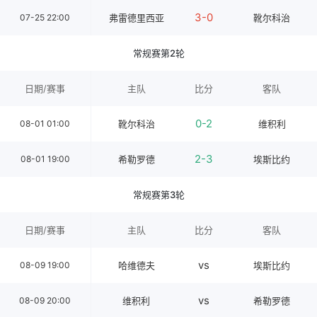
3-0
07-25 22:00
弗雷德里西亚
靴尔科治
常规赛第2轮
日期/赛事
主队
比分
客队
0-2
08-01 01:00
靴尔科治
维积利
2-3
08-01 19:00
希勒罗德
埃斯比约
常规赛第3轮
日期/赛事
主队
比分
客队
vs
08-09 19:00
哈维德夫
埃斯比约
vs
08-09 20:00
维积利
希勒罗德