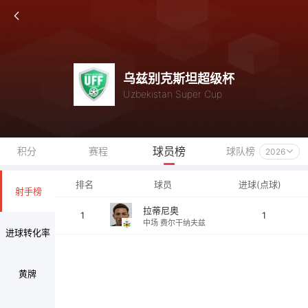
乌兹别克斯坦超级杯
Uzbekistan Super Cup
球员榜
积分
赛程
球队榜
2026
排名
球员
进球(点球)
射手榜
拉蒂尼奥
1
1
中场 费尔干纳夫兹
进球转化率
黄牌