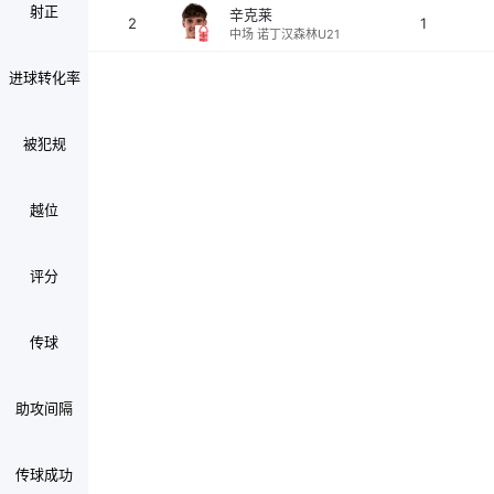
射正
辛克莱
2
1
中场 诺丁汉森林U21
进球转化率
被犯规
越位
评分
传球
助攻间隔
传球成功