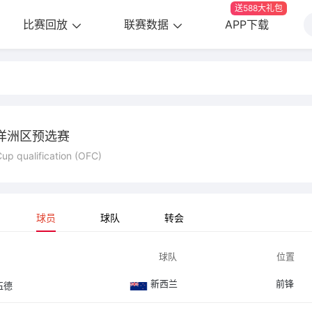
送588大礼包
比赛回放
联赛数据
APP下载
洋洲区预选赛
up qualification (OFC)
球员
球队
转会
球队
位置
新西兰
前锋
伍德