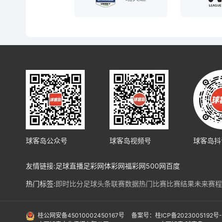
球客岛公众号
球客岛视频号
球客岛抖
友情链接:
足球直播
足彩网
体彩网
福彩网
500网
百度
热门标签:
即时比分
足球头条
联赛数据
热门比赛
比赛结果
未来赛程
热门球队:
皇马
马竞
巴塞罗纳
利物浦
阿森纳
曼城
拜仁
勒沃库森
法兰
国际赛事:
亚洲预选赛
欧洲预选赛
南美预选赛
北美预选赛
欧冠
欧协
桂公网安备45010002450167号
备案号：桂ICP备2023005192号