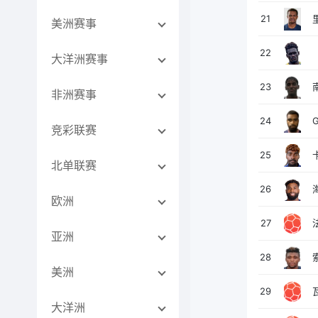
21
美洲赛事
22
大洋洲赛事
23
非洲赛事
24
竞彩联赛
25
北单联赛
26
欧洲
27
亚洲
28
美洲
29
大洋洲