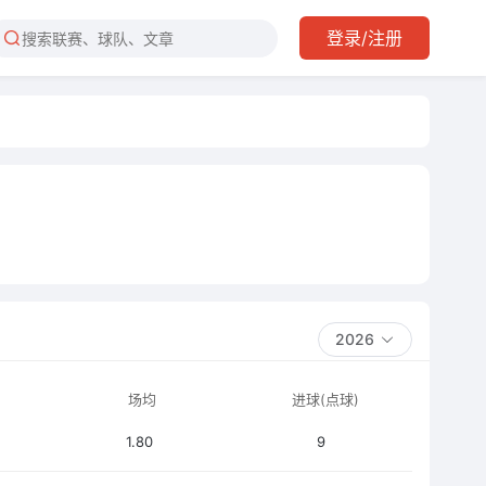
登录/注册
2026
场均
进球(点球)
1.80
9