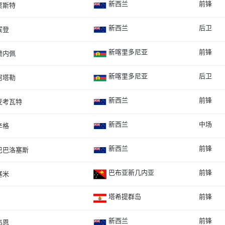
新西兰
前锋
贾斯特
新西兰
后卫
宾登
新喀里多尼亚
前锋
费内佩
新喀里多尼亚
后卫
阿塔勒
新西兰
前锋
麦考瓦特
新西兰
中场
辛格
新西兰
前锋
巴巴洛塞斯
巴布亚新几内亚
前锋
塞米
塔希提群岛
前锋
新西兰
前锋
韦恩