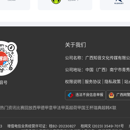
关于我们
公司名称：
广西知音文化传媒有限公
公司地址：
中国（广西）南宁市青秀
权限说明
|
服务协议
|
隐私政策
|
站
音号
违法不良信息举报
广西网
热门资讯
比赛回放
西甲
德甲
意甲
法甲
英超
荷甲
国王杯
瑞典超
韩K联
克福
那不勒斯
国际米兰
尤文图斯
巴黎
切尔西
阿贾克斯
AC米兰
莱比锡
联
亚冠
亚洲杯
美洲杯
美职联
墨西哥联赛
非洲杯
日本职业联赛J1
日本职业联
-3
增值电信业务经营许可证：桂B2-20230827
桂网文 (2023) 3549-701号