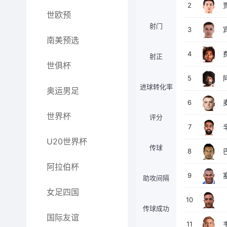
2
世欧预
射门
3
南美预选
4
射正
世俱杯
5
进球转化率
奥运男足
6
世界杯
评分
7
U20世界杯
传球
8
阿拉伯杯
9
助攻间隔
女足四国
10
传球成功
国际友谊
11