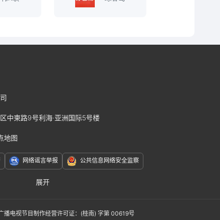
司
区中柬路9号利海·亚洲国际5号楼
点地图
警
网络谣言举报
公共信息网络安全监察
展开
赛J2
广播电视节目制作经营许可证：(桂南) 字第 00619号