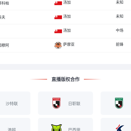
汤加
未知
蒂科帕
汤加
未知
科夫
汤加
中场
萨摩亚
前锋
图穆阿
直播版权合作
沙特联
日职联
澳超
巴西甲