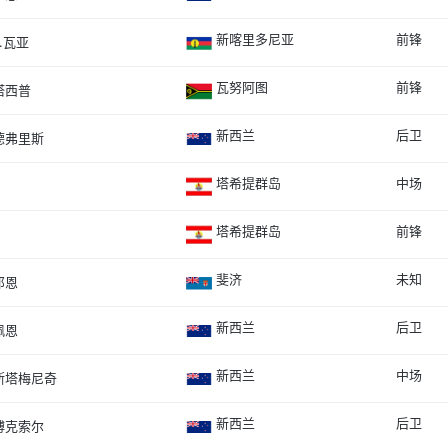
新喀里多尼亚
前锋
L.瓦亚
瓦努阿图
前锋
塔西普
新西兰
后卫
德弗里斯
塔希提群岛
中场
塔希提群岛
前锋
斐济
未知
邓恩
新西兰
后卫
佩恩
新西兰
中场
斯塔梅尼奇
新西兰
后卫
博克索尔