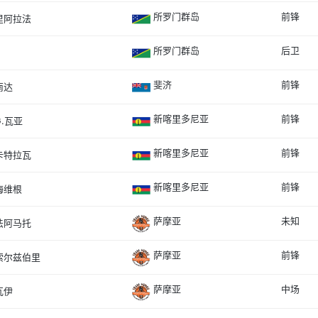
所罗门群岛
前锋
里阿拉法
所罗门群岛
后卫
斐济
前锋
南达
新喀里多尼亚
前锋
G.瓦亚
新喀里多尼亚
前锋
卡特拉瓦
新喀里多尼亚
前锋
海维根
萨摩亚
未知
法阿马托
萨摩亚
前锋
索尔兹伯里
萨摩亚
中场
瓦伊