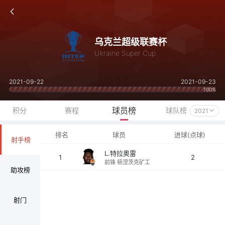
乌克兰超级联赛杯
Ukraine Super Cup
2021-09-22
2021-09-23
100%
球员榜
积分
赛程
球队榜
2021
排名
球员
进球(点球)
射手榜
L.特拉奥雷
1
2
前锋 顿涅茨克矿工
助攻榜
射门