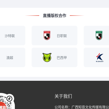
直播版权合作
沙特联
日职联
澳超
巴西甲
关于我们
公司名称：
广西知音文化传媒有限公