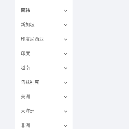
南韩
新加坡
印度尼西亚
印度
越南
乌兹别克
美洲
大洋洲
非洲