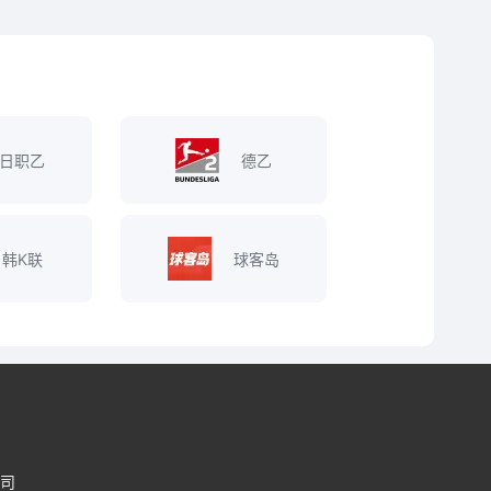
日职乙
德乙
韩K联
球客岛
司