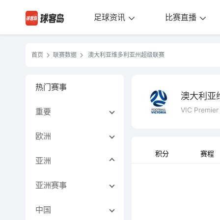
足球资讯
比赛直播
首页
联赛数据
澳大利亚维多利亚州超级联赛
热门赛事
澳大利亚
VIC Premier
重要
欧洲
积分
赛程
亚洲
亚洲赛事
中国