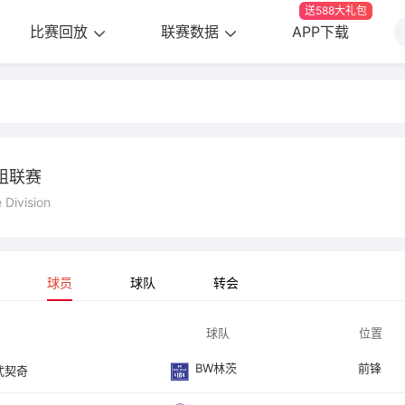
送588大礼包
比赛回放
联赛数据
APP下载
组联赛
e Division
球员
球队
转会
球队
位置
BW林茨
前锋
武契奇