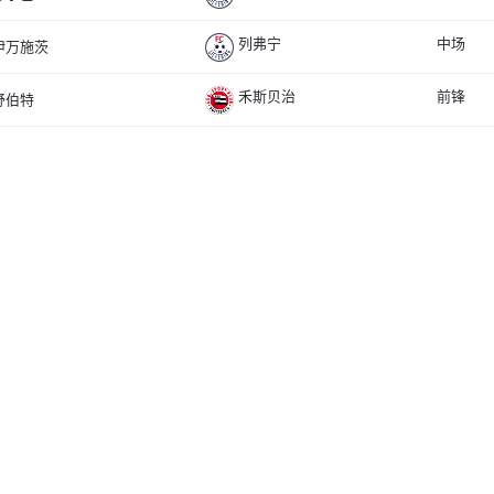
列弗宁
中场
伊万施茨
禾斯贝治
前锋
舒伯特