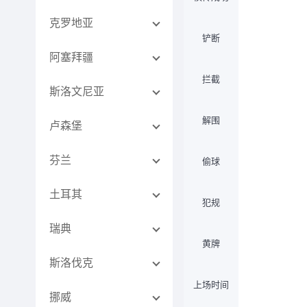
克罗地亚
铲断
阿塞拜疆
拦截
斯洛文尼亚
解围
卢森堡
芬兰
偷球
土耳其
犯规
瑞典
黄牌
斯洛伐克
上场时间
挪威