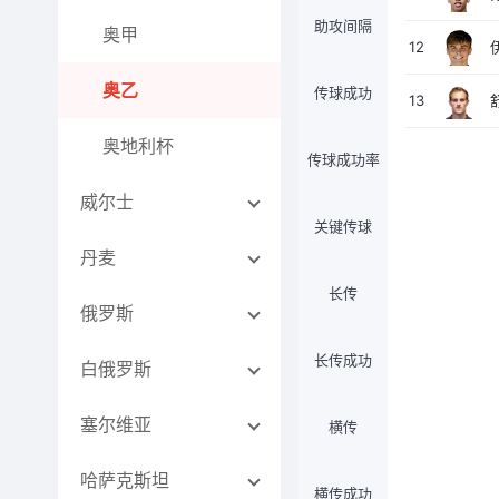
助攻间隔
奥甲
12
奥乙
传球成功
13
奥地利杯
传球成功率
威尔士
关键传球
丹麦
长传
俄罗斯
长传成功
白俄罗斯
塞尔维亚
横传
哈萨克斯坦
横传成功