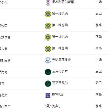
奥地利萨尔斯堡
中场
加保尔
第一维也纳
后卫
第一维也纳
前锋
蒙沙因
第一维也纳
前锋
齐默尔曼
第一维也纳
中场
菲拉弗
弗洛里茨多夫
中场
皮斯库勒
瓦克蒂罗尔
后卫
乔比奇
瓦克蒂罗尔
后卫
科普
BW林茨
前锋
塞勒斯
列弗宁
前锋
苏尔巴兰