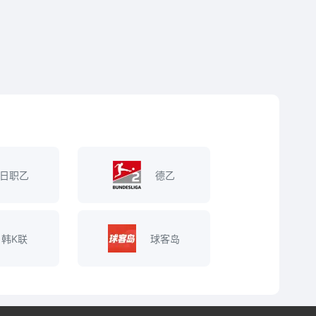
日职乙
德乙
韩K联
球客岛