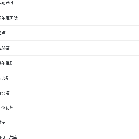
塞那乔其
图尔库国际
奥卢
拉赫蒂
埃尔维斯
古比斯
玛丽港
VPS瓦萨
雅罗
TPS土尔库