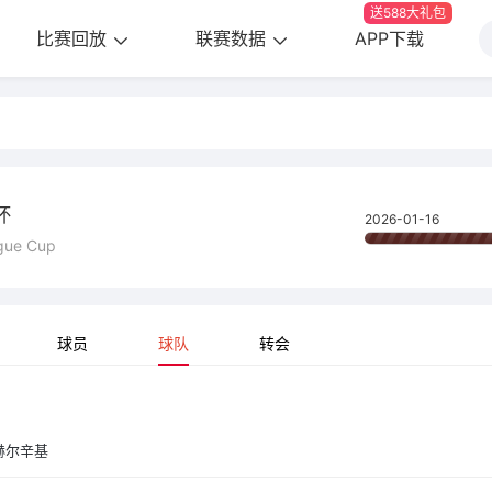
送588大礼包
比赛回放
联赛数据
APP下载
杯
2026-01-16
ague Cup
球员
球队
转会
赫尔辛基