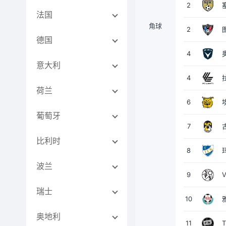
2
法国
角球
2
德国
4
意大利
4
荷兰
6
葡萄牙
7
比利时
8
波兰
9
瑞士
10
奥地利
11