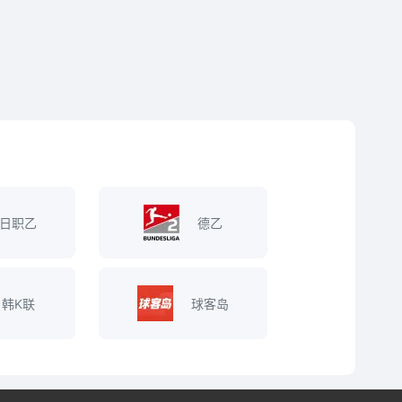
日职乙
德乙
韩K联
球客岛