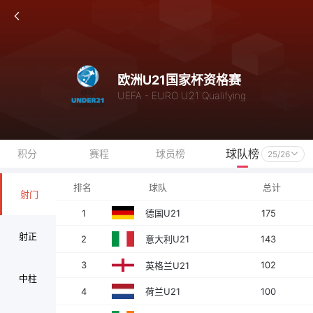
欧洲U21国家杯资格赛
UEFA - EURO U21 Qualifying
球队榜
积分
赛程
球员榜
25/26
排名
球队
总计
射门
1
175
德国U21
射正
2
143
意大利U21
3
102
英格兰U21
中柱
4
100
荷兰U21