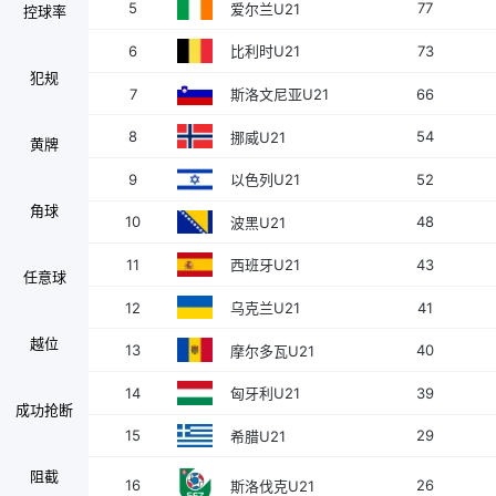
5
77
爱尔兰U21
控球率
6
73
比利时U21
犯规
7
66
斯洛文尼亚U21
8
54
挪威U21
黄牌
9
52
以色列U21
角球
10
48
波黑U21
11
43
西班牙U21
任意球
12
41
乌克兰U21
越位
13
40
摩尔多瓦U21
14
39
匈牙利U21
成功抢断
15
29
希腊U21
阻截
16
26
斯洛伐克U21