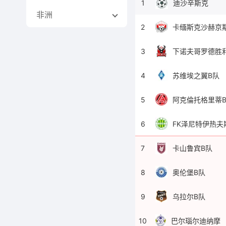
1
迪沙辛斯克
非洲
2
卡缅斯克沙赫京
3
下诺夫哥罗德胜
4
苏维埃之翼B队
5
阿克倫托格里蒂
6
FK泽尼特伊热夫
7
卡山鲁宾B队
8
奥伦堡B队
9
乌拉尔B队
10
巴尔瑙尔迪纳摩