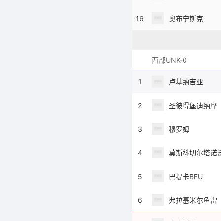
16
奥布宁斯克
西部UNK-0
1
卢基纳吉亚
2
圣彼得堡迪纳摩
3
穆罗姆
4
莫斯科切尔塔诺
5
巴提卡BFU
6
弗拉基米尔鱼雷