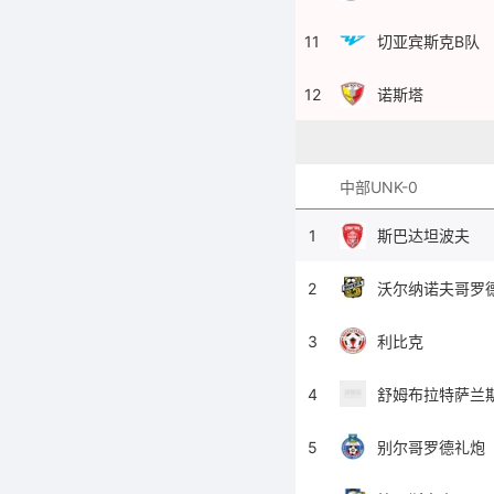
11
切亚宾斯克B队
12
诺斯塔
中部UNK-0
1
斯巴达坦波夫
2
沃尔纳诺夫哥罗
3
利比克
4
舒姆布拉特萨兰
5
别尔哥罗德礼炮