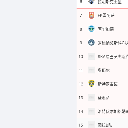
6
拉明斯克土星
7
FK雷阿萨
8
阿华加德
9
罗迪纳莫斯科C
10
SKA哈巴罗夫斯
11
奥耶尔
12
斯特罗吉诺
13
圣潘萨
14
洛特伏尔加格勒
15
图拉B队