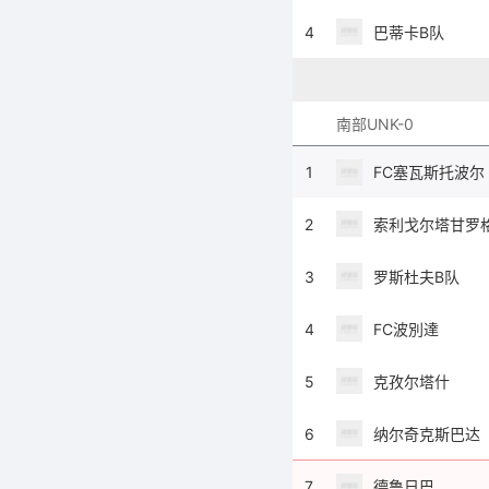
4
巴蒂卡B队
南部UNK-0
1
FC塞瓦斯托波尔
2
索利戈尔塔甘罗
3
罗斯杜夫B队
4
FC波別達
5
克孜尔塔什
6
纳尔奇克斯巴达
7
德鲁日巴