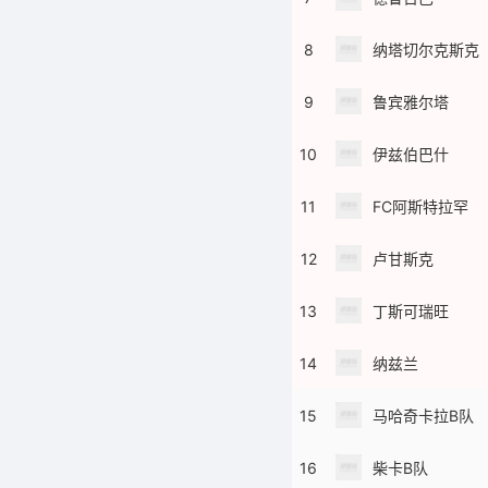
8
纳塔切尔克斯克
9
鲁宾雅尔塔
10
伊兹伯巴什
11
FC阿斯特拉罕
12
卢甘斯克
13
丁斯可瑞旺
14
纳兹兰
15
马哈奇卡拉B队
16
柴卡B队