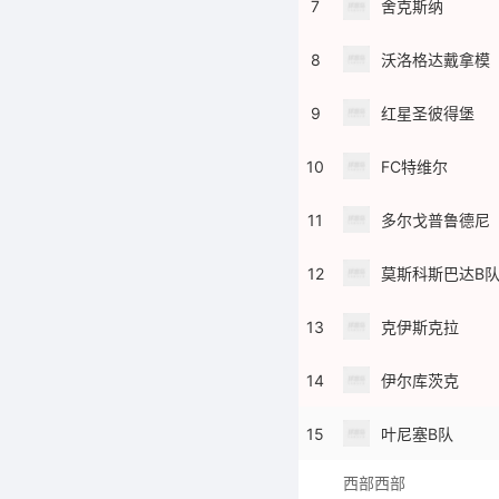
7
舍克斯纳
8
沃洛格达戴拿模
9
红星圣彼得堡
10
FC特维尔
11
多尔戈普鲁德尼
12
莫斯科斯巴达B
13
克伊斯克拉
14
伊尔库茨克
15
叶尼塞B队
西部西部