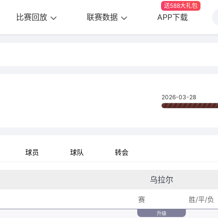
送588大礼包
比赛回放
联赛数据
APP下载
2026-03-28
球员
球队
转会
乌拉尔
赛
胜/平/负
升级