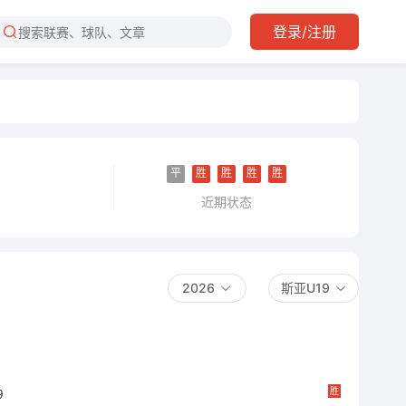
登录/注册
平
胜
胜
胜
胜
近期状态
2026
斯亚U19
胜
9