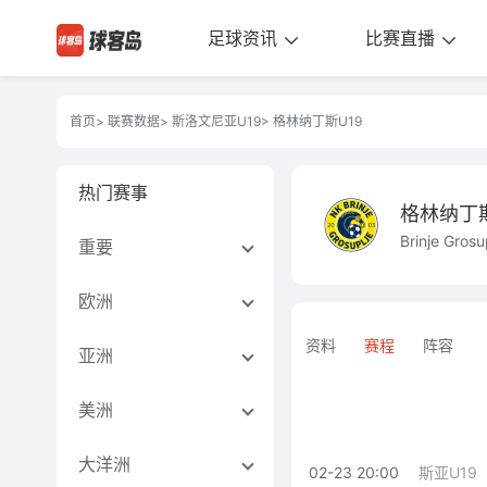
足球资讯
比赛直播
首页
>
联赛数据
>
斯洛文尼亚U19
> 格林纳丁斯U19
热门赛事
格林纳丁斯
Brinje Grosu
重要
欧洲
资料
赛程
阵容
亚洲
美洲
大洋洲
02-23 20:00
斯亚U19