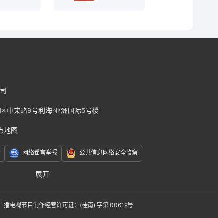
司
区中柬路9号利海·亚洲国际5号楼
点地图
警
网络谣言举报
公共信息网络安全监察
展开
赛J2
广播电视节目制作经营许可证：(桂南) 字第 00619号