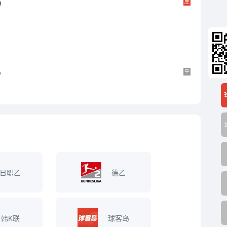
胜
9
平
9
日职乙
德乙
韩K联
球客岛