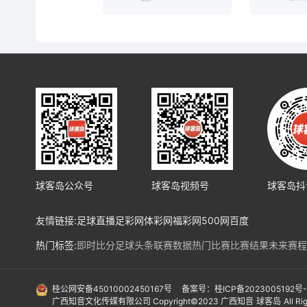
球客岛公众号
球客岛视频号
球客岛抖
友情链接:
足球直播
足彩网
体彩网
福彩网
500网
百度
热门标签:
即时比分
足球头条
联赛数据
热门比赛
比赛结果
未来赛程
热门球队:
皇马
马竞
巴塞罗纳
利物浦
阿森纳
曼城
拜仁
勒沃库森
法兰
国际赛事:
亚洲预选赛
欧洲预选赛
南美预选赛
北美预选赛
欧冠
欧协
桂公网安备45010002450167号
备案号：桂ICP备2023005192号
广西知音文化传媒有限公司 Copyright©2023 广西知音
球客岛
All R