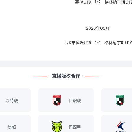
1-2
慕拉U19
格林纳丁斯U1
2026年05月
1-1
NK布拉沃U19
格林纳丁斯U1
直播版权合作
沙特联
日职联
澳超
巴西甲