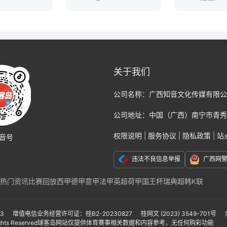
关于我们
公司名称：
广西知音文化传媒有限公
公司地址：
中国（广西）南宁市青秀
权限说明
|
服务协议
|
隐私政策
|
站
音号
违法不良信息举报
广西网
热门资讯
比赛回放
西甲
德甲
意甲
法甲
英超
荷甲
国王杯
瑞典超
韩K联
克福
那不勒斯
国际米兰
尤文图斯
巴黎
切尔西
阿贾克斯
AC米兰
莱比锡
联
亚冠
亚洲杯
美洲杯
美职联
墨西哥联赛
非洲杯
日本职业联赛J1
日本职业联
-3
增值电信业务经营许可证：桂B2-20230827
桂网文 (2023) 3549-701号
ights Reserved
球客岛网站仅提供体育赛事相关数据和内容参考，无任何购彩功能