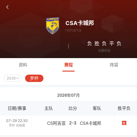
CSA卡城邦
romania
负
胜
负
平
负
近期状态
资料
赛程
阵容
罗杯
2026
2026年07月
日期/赛事
主队
比分
客队
胜平负
07-29 22:30
2-3
CS阿吉亚
CSA卡城邦
胜
罗杯 资格赛