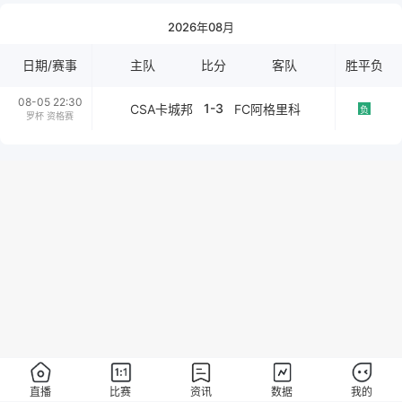
2026年08月
日期/赛事
主队
比分
客队
胜平负
08-05 22:30
1-3
CSA卡城邦
FC阿格里科
负
罗杯 资格赛
直播
比赛
资讯
数据
我的