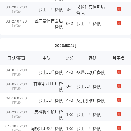
戈多伊克鲁斯后
03-20 02:00
3-1
沙士菲后备队
胜
阿后备
备队
图库曼体育会后
03-27 07:30
0-2
沙士菲后备队
胜
阿后备
备队
2026年04月
日期/赛事
主队
比分
客队
胜平负
04-02 02:00
4-0
沙士菲后备队
圣塔菲联后备队
胜
阿后备
甘拿斯亚LP后备
04-09 02:00
0-1
沙士菲后备队
胜
阿后备
队
04-16 02:00
4-0
沙士菲后备队
艾度思维后备队
胜
阿后备
皮科将军镇后备
04-23 02:00
1-2
沙士菲后备队
胜
阿后备
队
04-30 02:00
1-2
阿根廷JRS后备队
沙士菲后备队
胜
阿后备