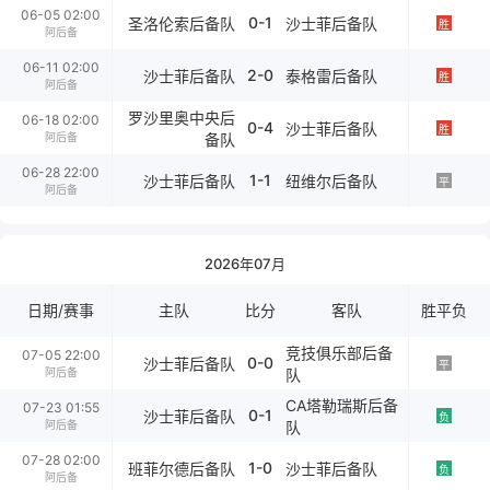
06-05 02:00
0-1
圣洛伦索后备队
沙士菲后备队
胜
阿后备
06-11 02:00
2-0
沙士菲后备队
泰格雷后备队
胜
阿后备
罗沙里奥中央后
06-18 02:00
0-4
沙士菲后备队
胜
阿后备
备队
06-28 22:00
1-1
沙士菲后备队
纽维尔后备队
平
阿后备
2026年07月
日期/赛事
主队
比分
客队
胜平负
竞技俱乐部后备
07-05 22:00
0-0
沙士菲后备队
平
阿后备
队
CA塔勒瑞斯后备
07-23 01:55
0-1
沙士菲后备队
负
阿后备
队
07-28 02:00
1-0
班菲尔德后备队
沙士菲后备队
负
阿后备