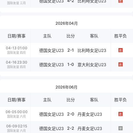
4-2
德国女足U23
比利時女足U23
胜
国际友谊 三月
2026年04月
日期/赛事
主队
比分
客队
胜平负
04-13 01:00
2-1
德国女足U23
比利時女足U23
胜
国际友谊 四月
04-16 23:30
1-0
德国女足U23
意大利女足U23
胜
国际友谊 四月
2026年06月
日期/赛事
主队
比分
客队
胜平负
06-05 00:00
2-0
德国女足U23
丹麦女足U23
胜
国际友谊 六月
06-09 02:15
2-2
德国女足U23
丹麦女足U23
平
国际友谊 六月