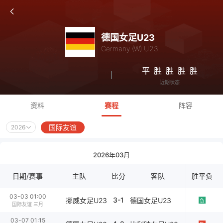
德国女足U23
Germany (W) U23
平
胜
胜
胜
胜
近期状态
资料
赛程
阵容
国际友谊
2026
2026年03月
日期/赛事
主队
比分
客队
胜平负
03-03 01:00
3-1
挪威女足U23
德国女足U23
负
国际友谊 三月
03-07 01:15