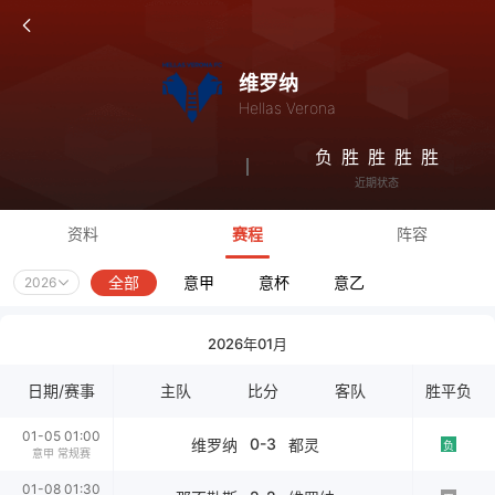
维罗纳
Hellas Verona
负
胜
胜
胜
胜
近期状态
资料
赛程
阵容
全部
意甲
意杯
意乙
2026
2026年01月
日期/赛事
主队
比分
客队
胜平负
01-05 01:00
0-3
维罗纳
都灵
负
意甲 常规赛
01-08 01:30