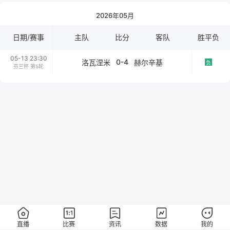
2026年05月
日期/赛事
主队
比分
客队
胜平负
05-13 23:30
0-4
洛瓦涅米
赫尔辛基
负
芬兰杯 第5轮
直播
比赛
资讯
数据
我的